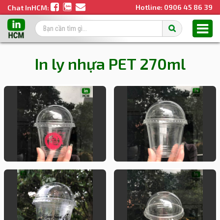
Hotline:
0906 45 86 39
Chat InHCM:
In ly nhựa PET 270ml