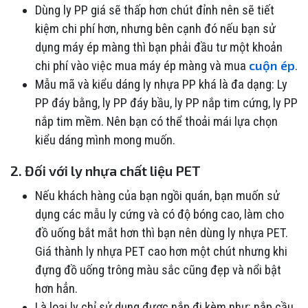
Dùng ly PP giá sẽ thấp hơn chút đỉnh nên sẽ tiết
kiệm chi phí hơn, nhưng bên cạnh đó nếu bạn sử
dụng máy ép màng thì bạn phải đầu tư một khoản
cuộn ép
chi phí vào việc mua máy ép màng và mua
.
Mẫu mã và kiểu dáng ly nhựa PP khá là đa dạng: Ly
PP đáy bằng, ly PP đáy bầu, ly PP nắp tim cứng, ly PP
nắp tim mềm. Nên bạn có thể thoải mái lựa chọn
kiểu dáng mình mong muốn.
2. Đối với ly nhựa chất liệu PET
Nếu khách hàng của bạn ngồi quán, bạn muốn sử
dụng các mẫu ly cứng và có độ bóng cao, làm cho
đồ uống bắt mắt hơn thì bạn nên dùng ly nhựa PET.
Giá thành ly nhựa PET cao hơn một chút nhưng khi
đựng đồ uống trông màu sắc cũng đẹp và nổi bật
hơn hẳn.
Là loại ly chỉ sử dụng được nắp đi kèm như: nắp cầu