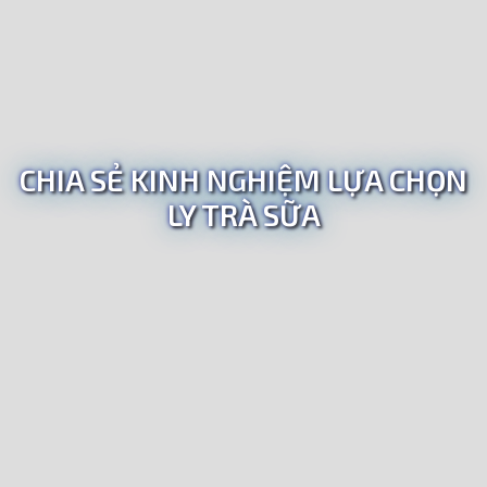
CHIA SẺ KINH NGHIỆM LỰA CHỌN
LY TRÀ SỮA