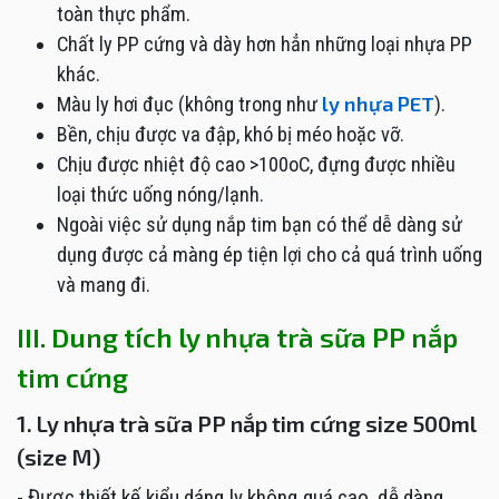
toàn thực phẩm.
Chất ly PP cứng và dày hơn hẳn những loại nhựa PP
khác.
ly nhựa PET
Màu ly hơi đục (không trong như
).
Bền, chịu được va đập, khó bị méo hoặc vỡ.
Chịu được nhiệt độ cao >100oC, đựng được nhiều
loại thức uống nóng/lạnh.
Ngoài việc sử dụng nắp tim bạn có thể dễ dàng sử
dụng được cả màng ép tiện lợi cho cả quá trình uống
và mang đi.
III. Dung tích ly nhựa trà sữa PP nắp
tim cứng
1. Ly nhựa trà sữa PP nắp tim cứng size 500ml
(size M)
- Được thiết kế kiểu dáng ly không quá cao, dễ dàng