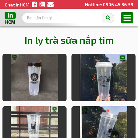
Hotline:
0906 45 86 39
Chat InHCM:
In ly trà sữa nắp tim